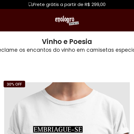
Frete grátis a partir de R$ 299,00
e Música
Hoodie Moletom
Eventos EnólOgro
Suéter Moletom
Uvas
Vinho e Poesia
clame os encantos do vinho em camisetas especi
lOgro
Camisetas Solidárias
Moletons
mes
Vinícolas do Brasil
Vinícola Seis Mã
rarias
Minas Gerais
Família Bernard
30% OFF